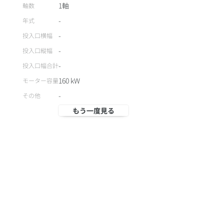
1軸
軸数
-
年式
-
投入口横幅
-
投入口縦幅
-
投入口幅合計
160
kW
モーター容量
-
その他
もう一度見る