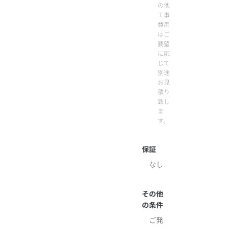
の他
工事
費用
はご
要望
に応
じて
別途
お見
積り
致し
ま
す。
保証
なし
その他
の条件
ご発