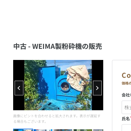
中古 - WEIMA製粉砕機の販売
価格
会社
画像にピントを合わせると拡大されます。表示が遅延す
氏名
る場合もございます。