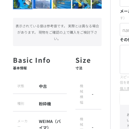
メー
す）
表示されている値は参考値です。 実際とは異なる場合
があります。 現物をご確認の上で購入をご検討下さ
い。
その
基本情報
寸法
スピ
信を
状態
中古
機
個人
械
-
横
幅
種別
粉砕機
機
メーカ
WEIMA（バ
械
ー
-
イマ）