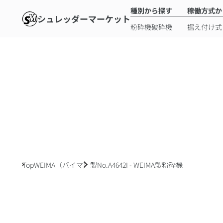
種別から探す
稼働方式か
シュレッダーマーケット
粉砕機
破砕機
据え付け式
Top
WEIMA（バイマ）製
No.A4642I - WEIMA製粉砕機