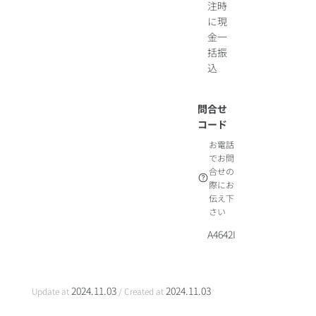
注時
に現
金一
括振
込
問合せ
コード
お電話
でお問
合せの
際にお
伝え下
さい
A4642I
2024.11.03
2024.11.03
Update at
/ Created at