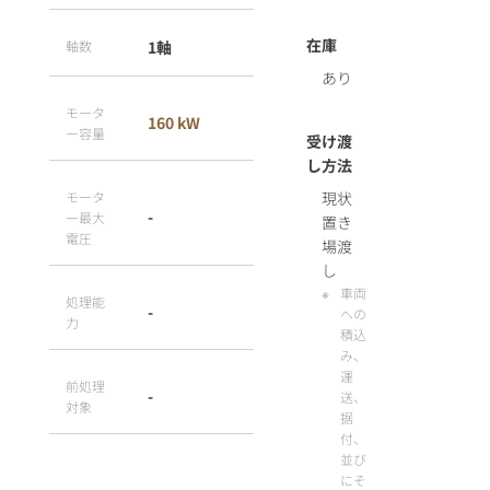
在庫
軸数
1軸
あり
モータ
160 kW
ー容量
受け渡
し方法
モータ
現状
-
ー最大
置き
電圧
場渡
し
車両
処理能
-
への
力
積込
み、
運
前処理
-
送、
対象
据
付、
並び
にそ