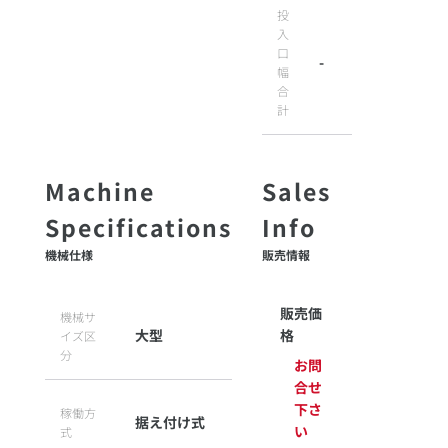
投
入
口
-
幅
合
計
機械仕様
販売情報
販売価
機械サ
大型
格
イズ区
分
お問
合せ
下さ
稼働方
据え付け式
い
式