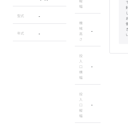
縦
幅
型式
-
機
械
-
年式
-
高
さ
投
入
-
口
横
幅
投
入
-
口
縦
幅