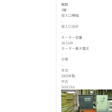
軸数
1軸
投入口横幅
-
投入口合計
-
モーター容量
18.5 kW
モーター最大電圧
-
付帯
-
年式
2003年製
中古
Sold Out