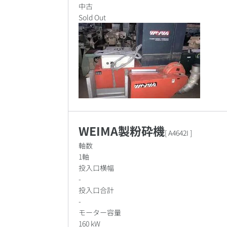
中古
Sold Out
WEIMA製粉砕機
[
A4642I
]
軸数
1軸
投入口横幅
-
投入口合計
-
モーター容量
160 kW