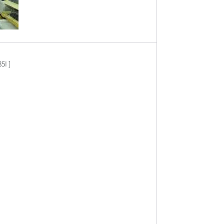
35I
]