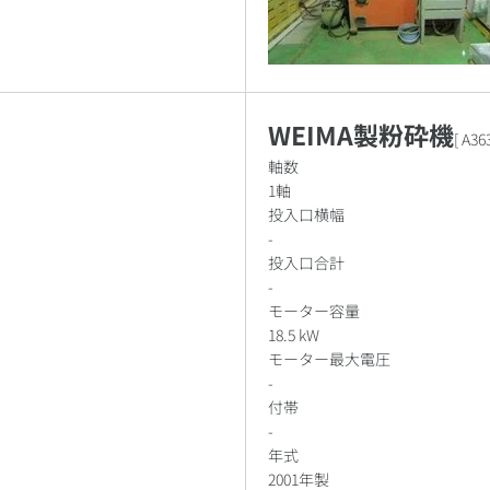
WEIMA製粉砕機
[
A36
軸数
1軸
投入口横幅
-
投入口合計
-
モーター容量
18.5 kW
モーター最大電圧
-
付帯
-
年式
2001年製