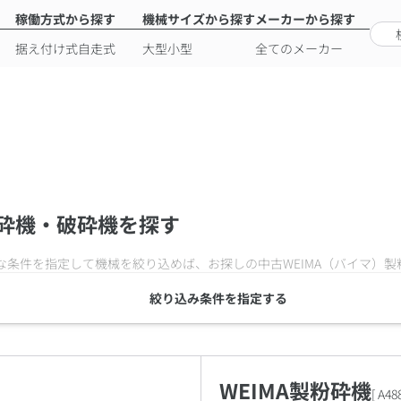
稼働方式から探す
機械サイズから探す
メーカーから探す
据え付け式
自走式
大型
小型
全てのメーカー
粉砕機・破砕機を探す
な条件を指定して機械を絞り込めば、お探しの中古
WEIMA（バイマ）
絞り込み条件を指定する
WEIMA製粉砕機
[
A48