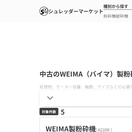
種別から探す
シュレッダーマーケット
粉砕機
破砕機
中古のWEIMA（バイマ）製
処理物、モーター容量、軸数、サイズなどの必要
5
対象件数
WEIMA製粉砕機
[
A2169I
]