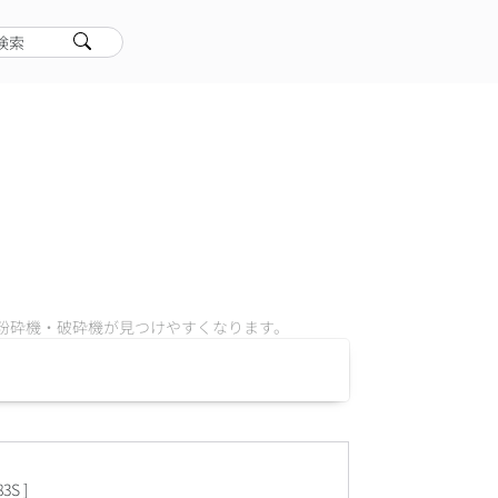
検索
製粉砕機・破砕機
が見つけやすくなります。
83S
]