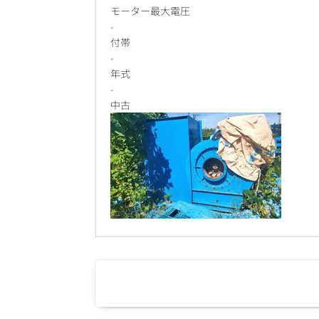
モーター最大電圧
-
付帯
-
年式
-
中古