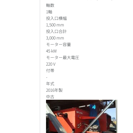
軸数
1軸
投入口横幅
1,500 mm
投入口合計
3,000 mm
モーター容量
45 kW
モーター最大電圧
220 V
付帯
-
年式
2016年製
中古