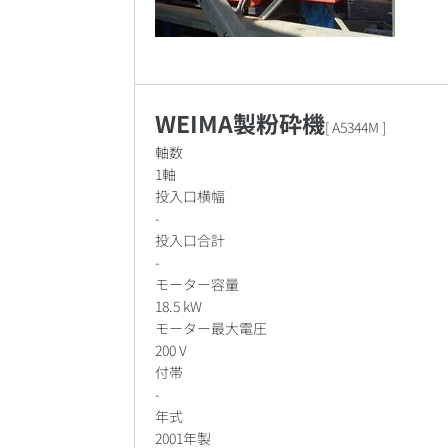
WEIMA製粉砕機
[
A5344M
]
軸数
1軸
投入口横幅
-
投入口合計
-
モーター容量
18.5 kW
モーター最大電圧
200 V
付帯
-
年式
2001年製