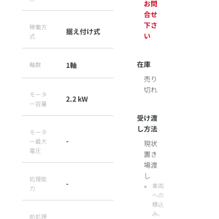
お問
合せ
下さ
稼働方
据え付け式
い
式
在庫
軸数
1軸
売り
切れ
モータ
2.2 kW
ー容量
受け渡
し方法
モータ
-
ー最大
現状
電圧
置き
場渡
し
処理能
-
車両
力
への
積込
み、
前処理