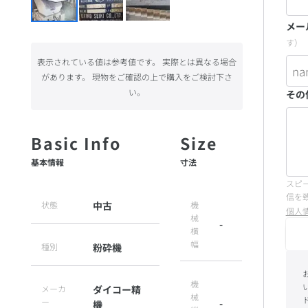
メー
す）
表示されている値は参考値です。 実際とは異なる場合
があります。 現物をご確認の上で購入をご検討下さ
い。
その
基本情報
寸法
スピ
信を
状態
中古
機
個人
械
-
横
幅
種別
粉砕機
機
メーカ
ダイコー精
械
ー
-
機