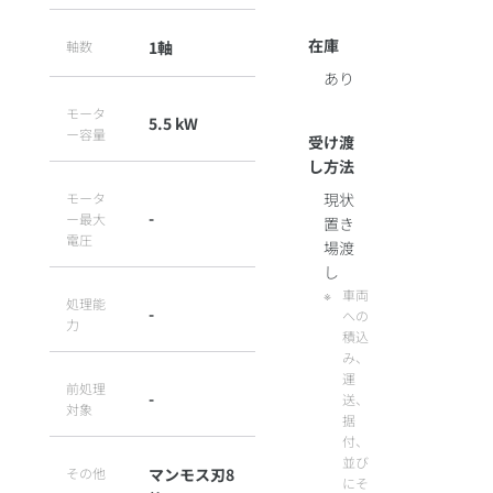
在庫
軸数
1軸
あり
モータ
5.5 kW
ー容量
受け渡
し方法
モータ
現状
-
ー最大
置き
電圧
場渡
し
車両
処理能
-
への
力
積込
み、
運
前処理
-
送、
対象
据
付、
並び
その他
マンモス刃8
にそ