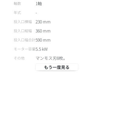
1軸
軸数
-
年式
230
mm
投入口横幅
360
mm
投入口縦幅
590
mm
投入口幅合計
5.5
kW
モーター容量
マンモス刃8枚。
その他
もう一度見る