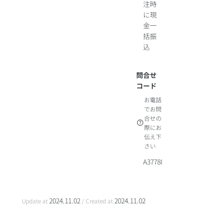
注時
に現
金一
括振
込
問合せ
コード
お電話
でお問
合せの
際にお
伝え下
さい
A3778I
2024.11.02
2024.11.02
Update at
/ Created at