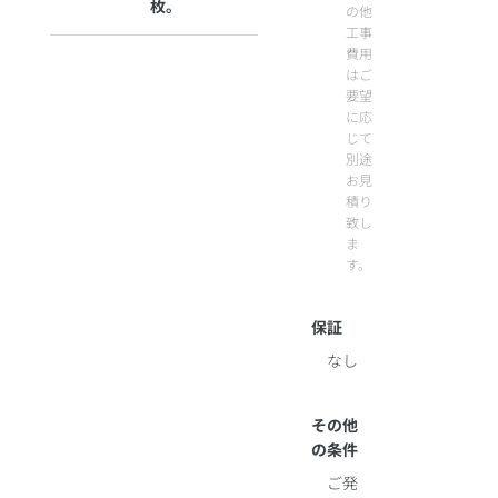
枚。
の他
工事
費用
はご
要望
に応
じて
別途
お見
積り
致し
ま
す。
保証
なし
その他
の条件
ご発