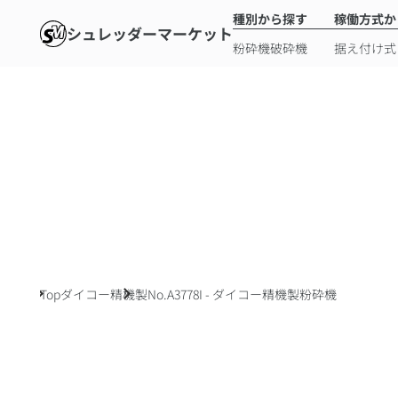
種別から探す
稼働方式か
シュレッダーマーケット
粉砕機
破砕機
据え付け式
Top
ダイコー精機製
No.A3778I - ダイコー精機製粉砕機