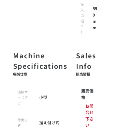
投
59
入
0
口
幅
m
合
m
計
機械仕様
販売情報
販売価
機械サ
小型
格
イズ区
分
お問
合せ
下さ
稼働方
据え付け式
い
式