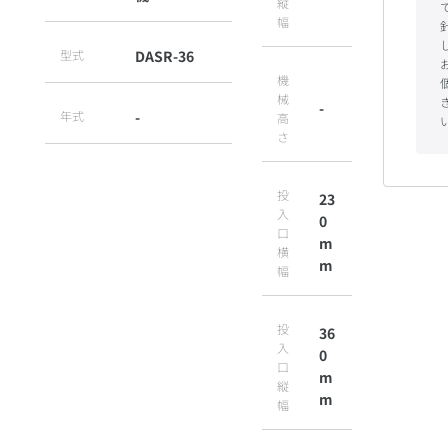
縦
幅
型式
DASR-36
機
械
-
年式
-
高
さ
投
23
入
0
口
m
横
m
幅
投
36
入
0
口
m
縦
m
幅