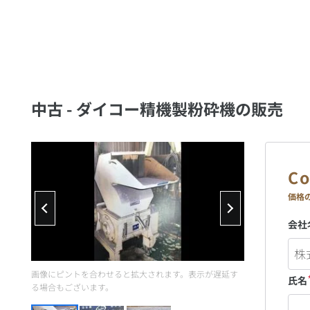
中古 - ダイコー精機製粉砕機の販売
価格
会社
画像にピントを合わせると拡大されます。表示が遅延す
氏名
る場合もございます。