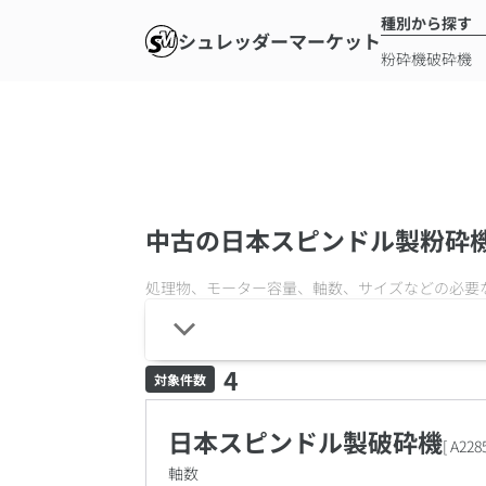
種別から探す
シュレッダーマーケット
粉砕機
破砕機
中古の日本スピンドル製粉砕
処理物、モーター容量、軸数、サイズなどの必要
4
対象件数
日本スピンドル製破砕機
[
A228
軸数