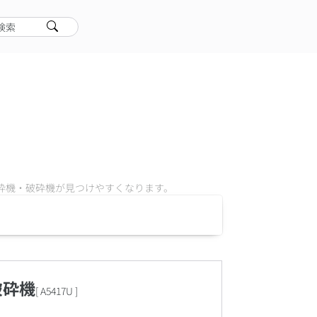
検索
砕機・破砕機
が見つけやすくなります。
破砕機
[
A5417U
]