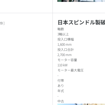
日本スピンドル製
2B
]
軸数
3軸以上
投入口横幅
1,600 mm
投入口合計
2,700 mm
モーター容量
110 kW
モーター最大電圧
-
付帯
あり
年式
-
中古