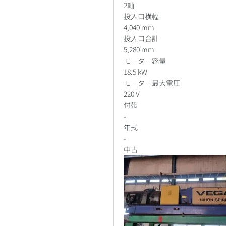
2軸
投入口横幅
4,040 mm
投入口合計
5,280 mm
モーター容量
18.5 kW
モーター最大電圧
220 V
付帯
-
年式
-
中古