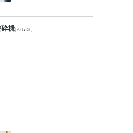
破砕機
[
A3178B
]