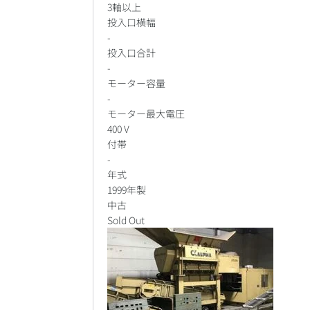
3軸以上
投入口横幅
-
投入口合計
-
モーター容量
-
モーター最大電圧
400 V
付帯
-
年式
1999年製
中古
Sold Out