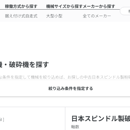
稼働方式から探す
機械サイズから探す
メーカーから探す
据え付け式
自走式
大型
小型
全てのメーカー
機・破砕機を探す
な条件を指定して機械を絞り込めば、お探しの中古
日本スピンドル製粉
絞り込み条件を指定する
日本スピンドル製
5I
]
軸数