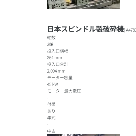
日本スピンドル製破砕機
[
A478
軸数
2軸
投入口横幅
864 mm
投入口合計
2,094 mm
モーター容量
45 kW
モーター最大電圧
-
付帯
あり
年式
-
中古