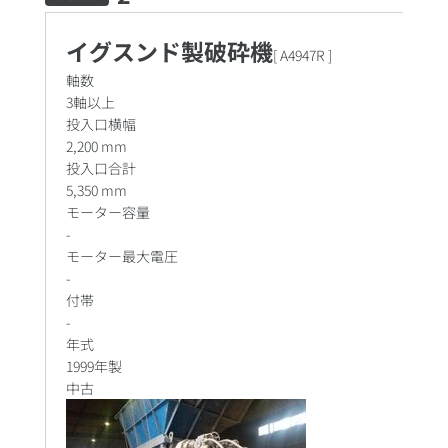
イグスンド製破砕機
[
A4947R
]
軸数
3軸以上
投入口横幅
2,200 mm
投入口合計
5,350 mm
モーター容量
-
モーター最大電圧
-
付帯
-
年式
1999年製
中古