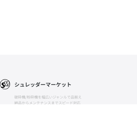
シュレッダーマーケット
破砕機/粉砕機を幅広いジャンルで品揃え
納品からメンテナンスまでスピード対応
中古の粉砕機や破砕機を扱う専門サイト
Sales offices
大阪本社、東京、静岡、広島、福岡
06-6292-7313