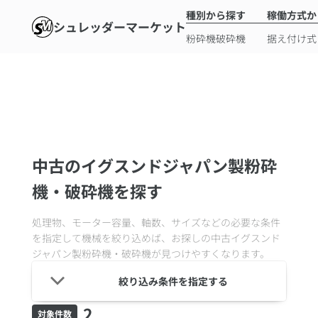
種別から探す
稼働方式か
シュレッダーマーケット
粉砕機
破砕機
据え付け式
中古のイグスンドジャパン製粉砕
機・破砕機を探す
処理物、モーター容量、軸数、サイズなどの必要な条件
を指定して機械を絞り込めば、お探しの中古
イグスンド
ジャパン製粉砕機・破砕機
が見つけやすくなります。
絞り込み条件を指定する
2
対象件数