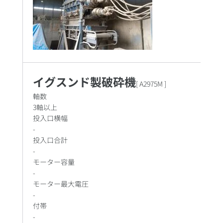
イグスンド製破砕機
[
A2975M
]
軸数
3軸以上
投入口横幅
-
投入口合計
-
モーター容量
-
モーター最大電圧
-
付帯
-