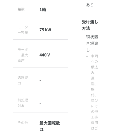
あり
軸数
1軸
受け渡し
モータ
方法
75 kW
ー容量
現状置
き場渡
モータ
し
440 V
ー最大
車両
電圧
への
積込
み、
処理能
運
-
力
送、
据
付、
前処理
並び
-
対象
にそ
の他
工事
その他
最大回転数
費用
はご
は