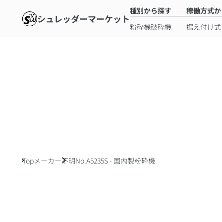
種別から探す
稼働方式か
シュレッダーマーケット
粉砕機
破砕機
据え付け式
Top
メーカー不明
No.A5235S - 国内製粉砕機