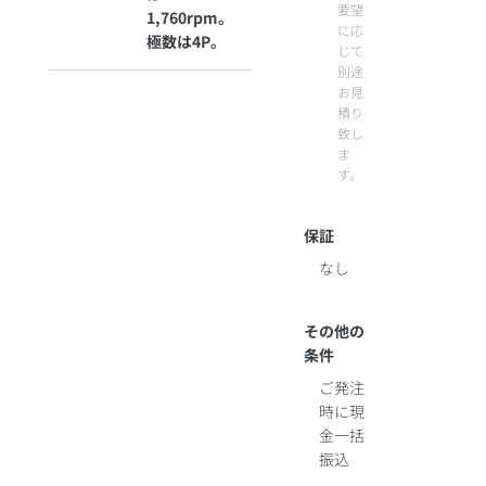
要望
1,760rpm。
に応
極数は4P。
じて
別途
お見
積り
致し
ま
す。
保証
なし
その他の
条件
ご発注
時に現
金一括
振込