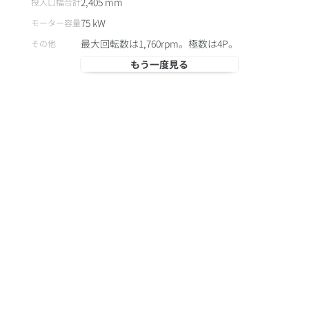
2,405
mm
投入口幅合計
75
kW
モーター容量
最大回転数は1,760rpm。極数は4P。
その他
もう一度見る