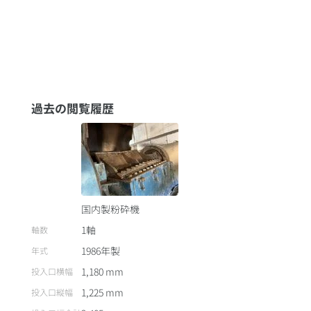
過去の閲覧履歴
国内製粉砕機
1軸
軸数
1986
年製
年式
1,180
mm
投入口横幅
1,225
mm
投入口縦幅