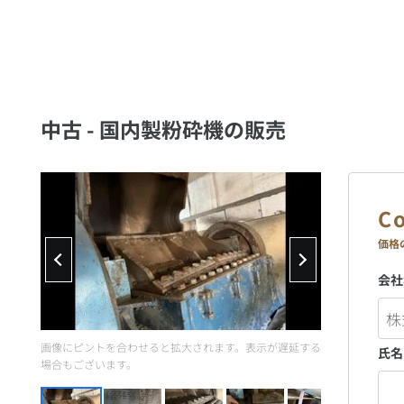
中古 - 国内製粉砕機の販売
価格
会社
画像にピントを合わせると拡大されます。表示が遅延する
氏名
場合もございます。