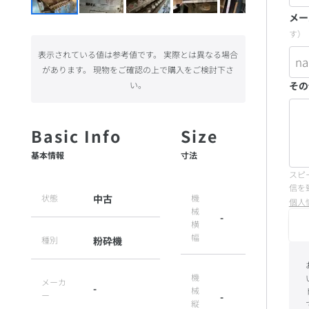
メー
す）
表示されている値は参考値です。 実際とは異なる場合
があります。 現物をご確認の上で購入をご検討下さ
い。
その
基本情報
寸法
スピ
信を
状態
中古
機
個人
械
-
横
幅
種別
粉砕機
機
メーカ
-
械
ー
-
縦