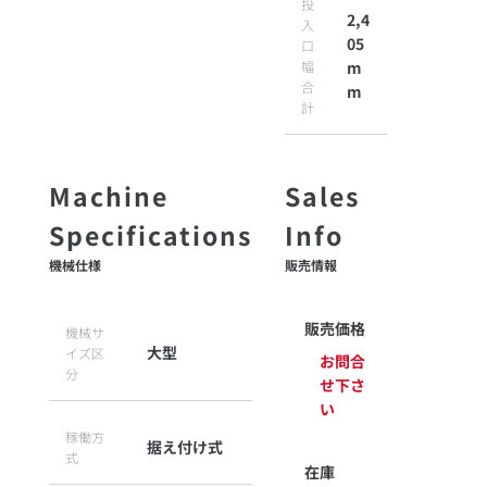
投
2,4
入
05
口
幅
m
合
m
計
機械仕様
販売情報
販売価格
機械サ
大型
イズ区
お問合
分
せ下さ
い
稼働方
据え付け式
式
在庫