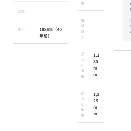
幅
型式
-
機
械
-
年式
1986年（40
高
年前）
さ
投
1,1
入
80
口
m
横
m
幅
投
1,2
入
25
口
m
縦
m
幅