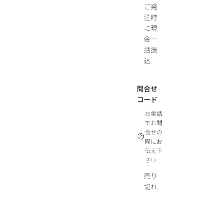
ご発
注時
に現
金一
括振
込
問合せ
コード
お電話
でお問
合せの
際にお
伝え下
さい
売り
切れ