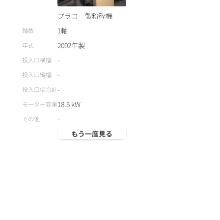
プラコー製粉砕機
1軸
軸数
2002
年製
年式
-
投入口横幅
-
投入口縦幅
-
投入口幅合計
18.5
kW
モーター容量
-
その他
もう一度見る