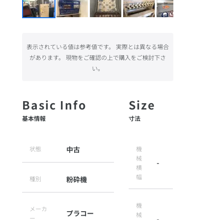
表示されている値は参考値です。 実際とは異なる場合
があります。 現物をご確認の上で購入をご検討下さ
い。
基本情報
寸法
状態
中古
機
械
-
横
幅
種別
粉砕機
機
メーカ
プラコー
械
ー
-