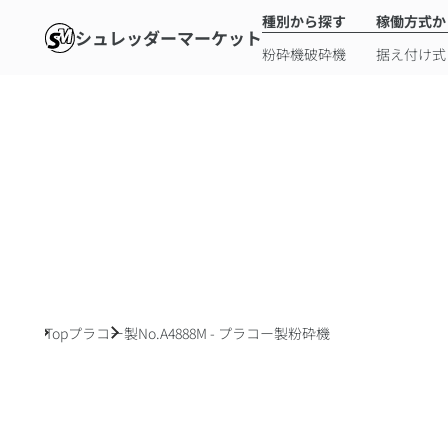
種別から探す
稼働方式か
シュレッダーマーケット
粉砕機
破砕機
据え付け式
Top
プラコー製
No.A4888M - プラコー製粉砕機