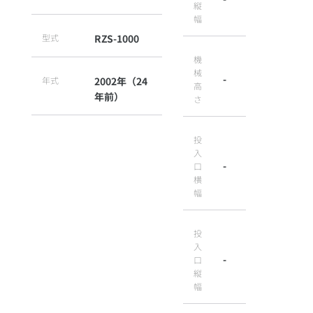
縦
幅
型式
RZS-1000
機
械
-
年式
2002年（24
高
年前）
さ
投
入
-
口
横
幅
投
入
-
口
縦
幅