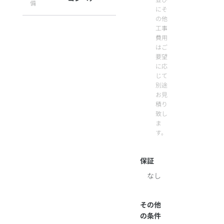
備
にそ
の他
工事
費用
はご
要望
に応
じて
別途
お見
積り
致し
ま
す。
保証
なし
その他
の条件