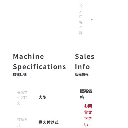
投
入
口
-
幅
合
計
機械仕様
販売情報
販売価
機械サ
大型
格
イズ区
分
お問
合せ
下さ
稼働方
据え付け式
い
式