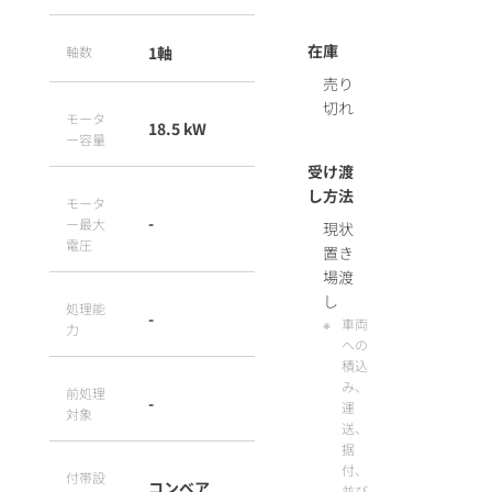
在庫
軸数
1軸
売り
切れ
モータ
18.5 kW
ー容量
受け渡
し方法
モータ
-
ー最大
現状
電圧
置き
場渡
し
処理能
-
車両
力
への
積込
み、
前処理
-
運
対象
送、
据
付、
付帯設
コンベア
並び