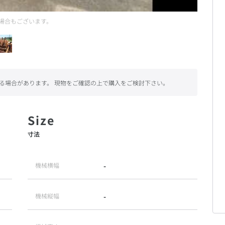
場合もございます。
る場合があります。 現物をご確認の上で購入をご検討下さい。
寸法
機械横幅
-
機械縦幅
-