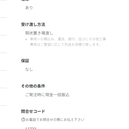
あり
受け渡し方法
現状置き場渡し
車両への積込み、運送、据付、並びにその他工事
費用はご要望に応じて別途お見積り致します。
保証
なし
その他の条件
ご発注時に現金一括振込
。
問合せコード
お電話でお問合せの際にお伝え下さい
A3700I