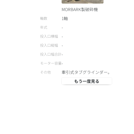
MORBARK製破砕機
1軸
軸数
-
年式
-
投入口横幅
-
投入口縦幅
-
投入口幅合計
-
モーター容量
牽引式タブグラインダー。
その他
もう一度見る