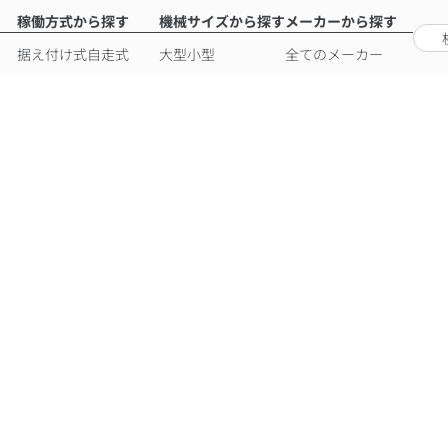
稼働方式から探す
機械サイズから探す
メーカーから探す
据え付け式
自走式
大型
小型
全てのメーカー