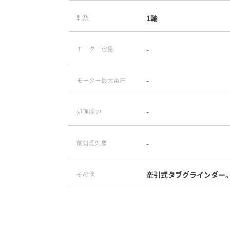
軸数
1軸
モーター容量
-
モーター最大電圧
-
処理能力
-
前処理対象
-
その他
牽引式タブグラインダー