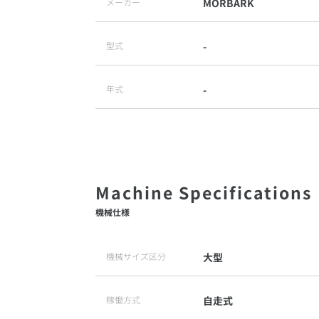
メーカー
MORBARK
型式
-
年式
-
機械仕様
機械サイズ区分
大型
稼働方式
自走式