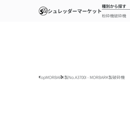
種別から探す
シュレッダーマーケット
粉砕機
破砕機
Top
MORBARK製
No.A3700I - MORBARK製破砕機