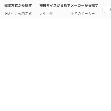
稼働方式から探す
機械サイズから探す
メーカーから探す
据え付け式
自走式
大型
小型
全てのメーカー