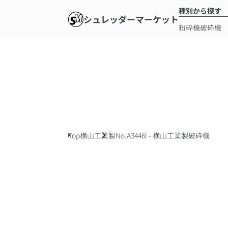
種別から探す
シュレッダーマーケット
粉砕機
破砕機
Top
横山工業製
No.A3446I - 横山工業製破砕機