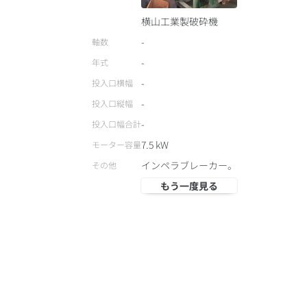
横山工業製破砕機
-
軸数
-
年式
-
投入口横幅
-
投入口縦幅
-
投入口幅合計
7.5
kW
モーター容量
インペラブレーカー。
その他
もう一度見る