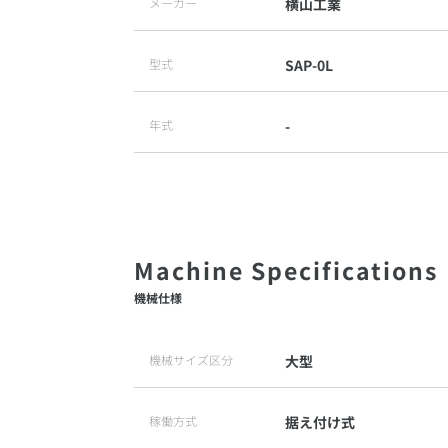
メーカー
横山工業
型式
SAP-0L
年式
-
機械仕様
機械サイズ区分
大型
稼働方式
据え付け式