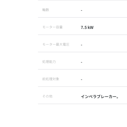
軸数
-
モーター容量
7.5 kW
モーター最大電圧
-
処理能力
-
前処理対象
-
その他
インペラブレーカー。