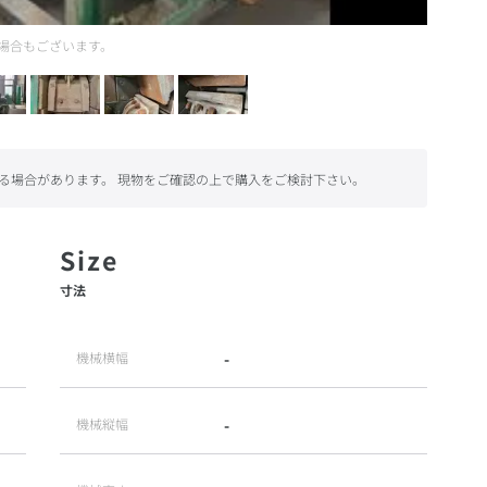
場合もございます。
る場合があります。 現物をご確認の上で購入をご検討下さい。
寸法
機械横幅
-
機械縦幅
-