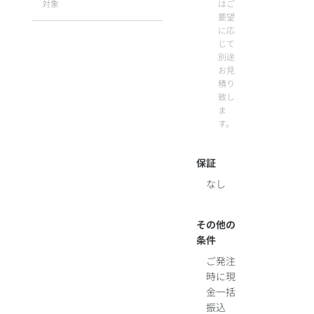
対象
はご
要望
に応
じて
別途
お見
積り
致し
ま
す。
保証
なし
その他の
条件
ご発注
時に現
金一括
振込