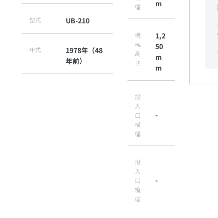
m
幅
型式
UB-210
機
1,2
械
50
年式
1978年（48
高
m
年前）
さ
m
投
入
-
口
横
幅
投
入
-
口
縦
幅