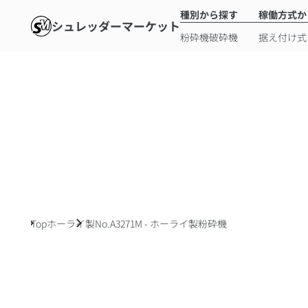
種別から探す
稼働方式か
シュレッダーマーケット
粉砕機
破砕機
据え付け式
Top
ホーライ製
No.A3271M - ホーライ製粉砕機