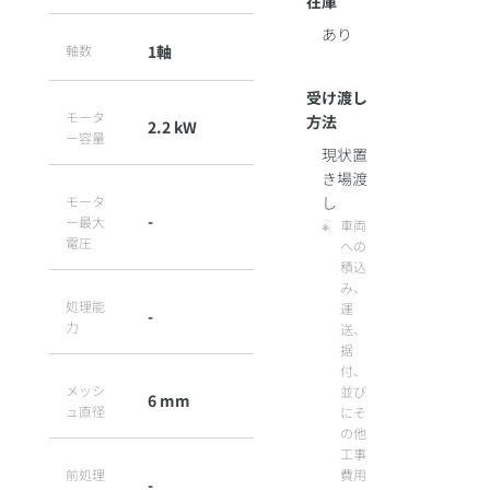
在庫
あり
軸数
1軸
受け渡し
モータ
方法
2.2 kW
ー容量
現状置
き場渡
モータ
し
-
ー最大
車両
電圧
への
積込
み、
処理能
運
-
力
送、
据
付、
メッシ
並び
6 mm
ュ直径
にそ
の他
工事
前処理
費用
-