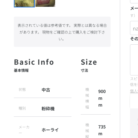
メ
す）
表示されている値は参考値です。 実際とは異なる場合
があります。 現物をご確認の上で購入をご検討下さ
そ
い。
基本情報
寸法
スピ
信を
状態
中古
機
個人
900
械
m
横
m
幅
種別
粉砕機
機
735
メーカ
ホーライ
械
ー
m
縦