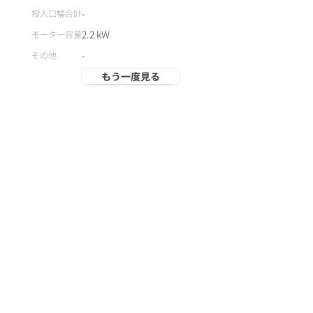
-
投入口幅合計
2.2
kW
モーター容量
-
その他
もう一度見る