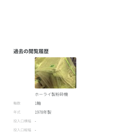
過去の閲覧履歴
ホーライ製粉砕機
1軸
軸数
1978
年製
年式
-
投入口横幅
-
投入口縦幅