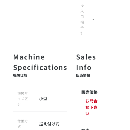
投
入
口
-
幅
合
計
機械仕様
販売情報
販売価格
機械サ
小型
イズ区
お問合
分
せ下さ
い
稼働方
据え付け式
式