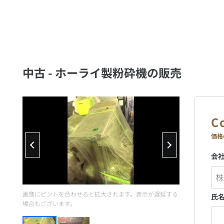
中古 - ホーライ製粉砕機の販売
価格
会
画像にピントを合わせると拡大されます。表示が遅延する
氏
場合もございます。