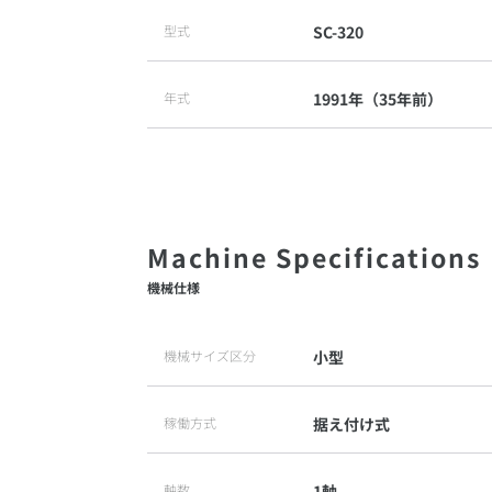
型式
SC-320
年式
1991年（35年前）
機械仕様
機械サイズ区分
小型
稼働方式
据え付け式
軸数
1軸