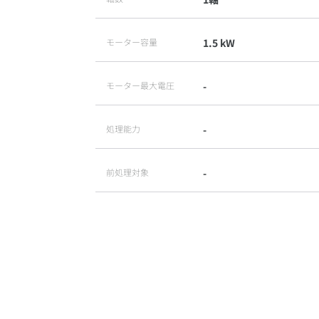
モーター容量
1.5 kW
モーター最大電圧
-
処理能力
-
前処理対象
-