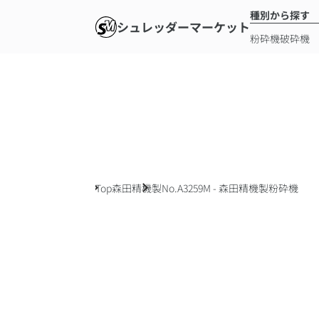
種別から探す
シュレッダーマーケット
粉砕機
破砕機
Top
森田精機製
No.A3259M - 森田精機製粉砕機