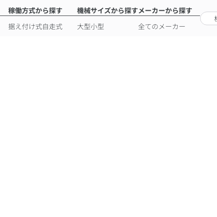
稼働方式から探す
機械サイズから探す
メーカーから探す
据え付け式
自走式
大型
小型
全てのメーカー