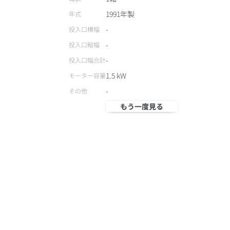
1軸
軸数
1991
年製
年式
-
投入口横幅
-
投入口縦幅
-
投入口幅合計
1.5
kW
モーター容量
-
その他
もう一度見る