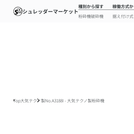
種別から探す
稼働方式か
シュレッダーマーケット
粉砕機
破砕機
据え付け式
Top
大気テクノ製
No.A3188I - 大気テクノ製粉砕機