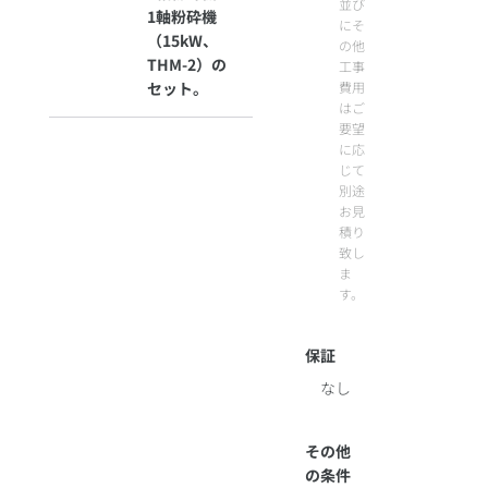
並び
1軸粉砕機
にそ
（15kW、
の他
THM-2）の
工事
セット。
費用
はご
要望
に応
じて
別途
お見
積り
致し
ま
す。
保証
なし
その他
の条件