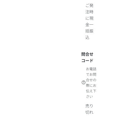
ご発
注時
に現
金一
括振
込
問合せ
コード
お電話
でお問
合せの
際にお
伝え下
さい
売り
切れ