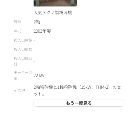
大気テクノ製粉砕機
2軸
軸数
2003
年製
年式
-
投入口横幅
-
投入口縦幅
投入口幅合
-
計
モーター容
22
kW
量
2軸粉砕機と1軸粉砕機（15kW、THM-2）のセ
その他
ット。
もう一度見る