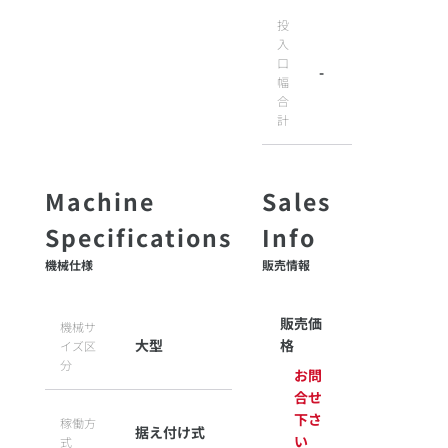
投
入
口
-
幅
合
計
機械仕様
販売情報
販売価
機械サ
大型
格
イズ区
分
お問
合せ
下さ
稼働方
据え付け式
い
式