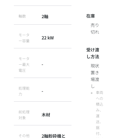
在庫
軸数
2軸
売り
切れ
モータ
22 kW
ー容量
受け渡
し方法
モータ
-
ー最大
現状
電圧
置き
場渡
し
処理能
-
車両
力
への
積込
み、
前処理
木材
運
対象
送、
据
付、
その他
2軸粉砕機と