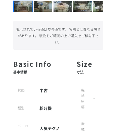
表示されている値は参考値です。 実際とは異なる場合
があります。 現物をご確認の上で購入をご検討下さ
い。
基本情報
寸法
状態
中古
機
械
-
横
幅
種別
粉砕機
機
メーカ
大気テクノ
械