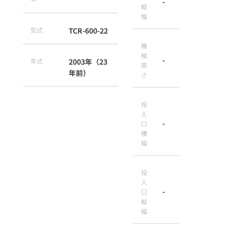
ー
-
縦
幅
型式
TCR-600-22
機
械
-
年式
2003年（23
高
年前）
さ
投
入
-
口
横
幅
投
入
-
口
縦
幅