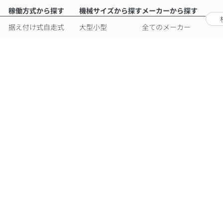
稼働方式から探す
機械サイズから探す
メーカーから探す
据え付け式
自走式
大型
小型
全てのメーカー