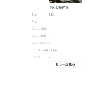
中国製粉砕機
1軸
軸数
-
年式
-
投入口横幅
-
投入口縦幅
-
投入口幅合計
37
kW
モーター容量
-
その他
もう一度見る