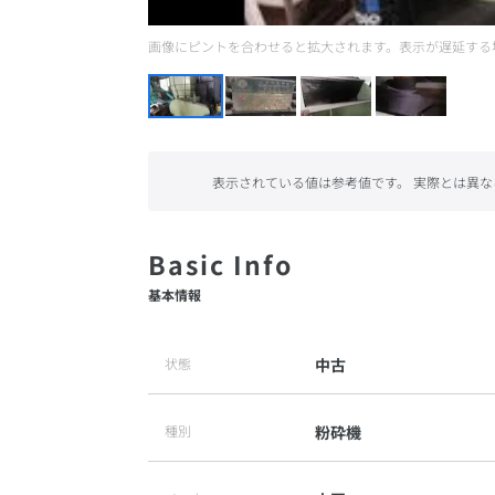
画像にピントを合わせると拡大されます。表示が遅延する
表示されている値は参考値です。 実際とは異な
基本情報
状態
中古
種別
粉砕機