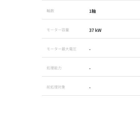
軸数
1軸
モーター容量
37 kW
モーター最大電圧
-
処理能力
-
前処理対象
-