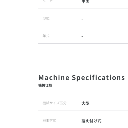
メーカー
中国
型式
-
年式
-
機械仕様
機械サイズ区分
大型
稼働方式
据え付け式