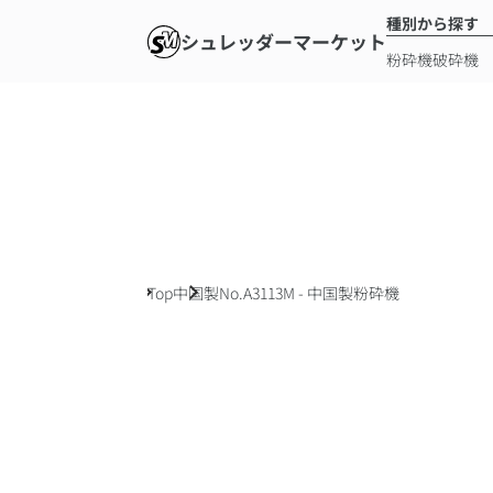
種別から探す
シュレッダーマーケット
粉砕機
破砕機
Top
中国製
No.A3113M - 中国製粉砕機