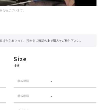
場合もございます。
る場合があります。 現物をご確認の上で購入をご検討下さい。
寸法
機械横幅
-
機械縦幅
-