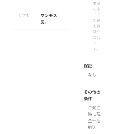
要望
に応
じて
その他
マンモス
別途
刃。
お見
積り
致し
ま
す。
保証
なし
その他の
条件
ご発注
時に現
金一括
振込