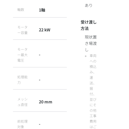
あり
軸数
1軸
受け渡し
モータ
方法
22 kW
ー容量
現状置
き場渡
モータ
し
-
ー最大
車両
電圧
への
積込
み、
処理能
運
-
力
送、
据
付、
メッシ
並び
20 mm
ュ直径
にそ
の他
工事
前処理
費用
-
対象
はご