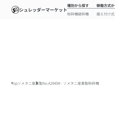
種別から探す
稼働方式か
シュレッダーマーケット
粉砕機
破砕機
据え付け式
Top
ソメタニ産業製
No.A2945M - ソメタニ産業製粉砕機