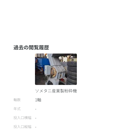
過去の閲覧履歴
ソメタニ産業製粉砕機
1軸
軸数
-
年式
-
投入口横幅
-
投入口縦幅