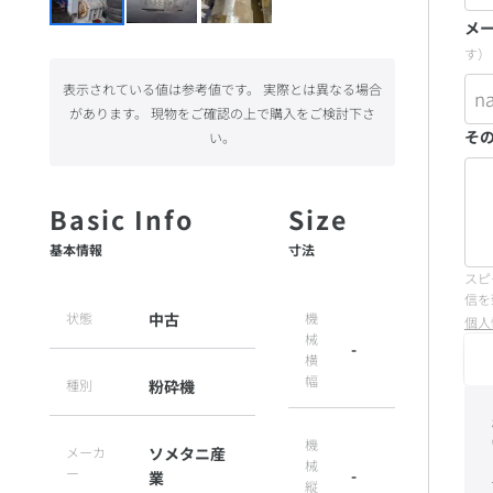
メ
す）
表示されている値は参考値です。 実際とは異なる場合
があります。 現物をご確認の上で購入をご検討下さ
そ
い。
基本情報
寸法
スピ
信を
状態
中古
機
個人
械
-
横
幅
種別
粉砕機
機
メーカ
ソメタニ産
械
ー
-
業
縦