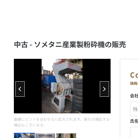
中古 - ソメタニ産業製粉砕機の販売
価格
会
画像にピントを合わせると拡大されます。表示が遅延する
氏
場合もございます。