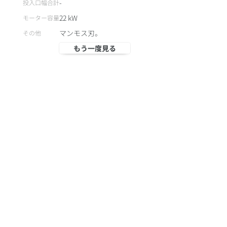
-
投入口幅合計
22
kW
モーター容量
マンモス刃。
その他
もう一度見る