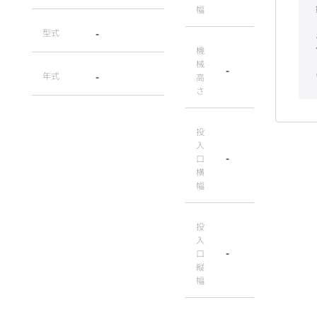
幅
型式
-
機
械
-
年式
-
高
さ
投
入
-
口
横
幅
投
入
-
口
縦
幅