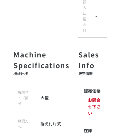
投
入
口
-
幅
合
計
機械仕様
販売情報
販売価格
機械サ
大型
イズ区
お問合
分
せ下さ
い
稼働方
据え付け式
式
在庫