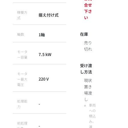
合せ
下さ
稼働方
据え付け式
い
式
在庫
軸数
1軸
売り
切れ
モータ
7.5 kW
ー容量
受け渡
し方法
モータ
220 V
ー最大
現状
電圧
置き
場渡
し
処理能
-
車両
力
への
積込
み、
前処理
-
運