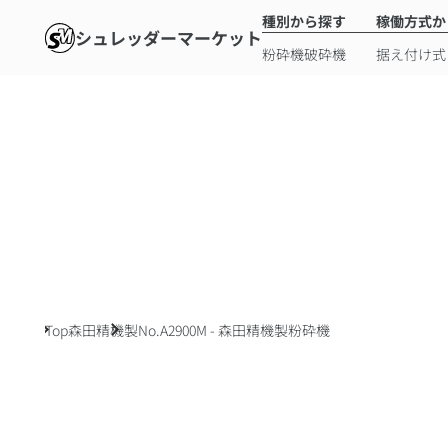
種別から探す
稼働方式か
シュレッダーマーケット
粉砕機
破砕機
据え付け式
Top
森田精機製
No.A2900M - 森田精機製粉砕機