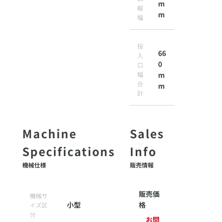
m
縦
m
幅
投
66
入
0
口
幅
m
合
m
計
機械仕様
販売情報
販売価
機械サ
小型
格
イズ区
分
お問