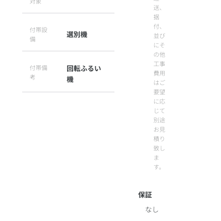
対象
送、
据
付、
付帯設
選別機
並び
備
にそ
の他
工事
付帯備
回転ふるい
費用
考
機
はご
要望
に応
じて
別途
お見
積り
致し
ま
す。
保証
なし