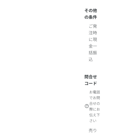
その他
の条件
ご発
注時
に現
金一
括振
込
問合せ
コード
お電話
でお問
合せの
際にお
伝え下
さい
売り