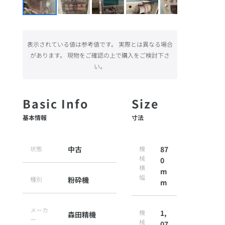
表示されている値は参考値です。 実際とは異なる場合
があります。 現物をご確認の上で購入をご検討下さ
い。
基本情報
寸法
状態
中古
機
87
械
0
横
m
幅
種別
粉砕機
m
メーカ
機
1,
森田精機
ー
械
07