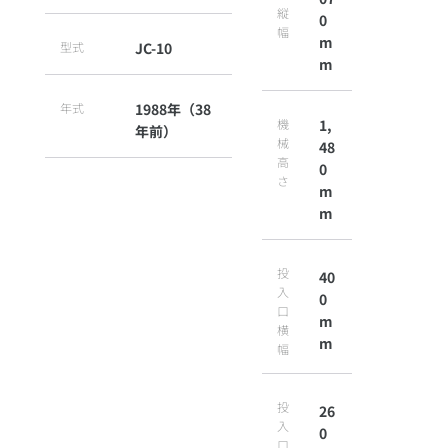
縦
0
幅
m
型式
JC-10
m
年式
1988年（38
機
1,
年前）
械
48
高
0
さ
m
m
投
40
入
0
口
m
横
m
幅
投
26
入
0
口