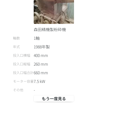
森田精機製粉砕機
1軸
軸数
1988
年製
年式
400
mm
投入口横幅
260
mm
投入口縦幅
660
mm
投入口幅合計
7.5
kW
モーター容量
-
その他
もう一度見る