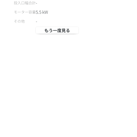
-
投入口幅合計
5.5
kW
モーター容量
-
その他
もう一度見る