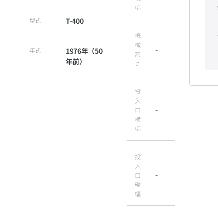
幅
型式
T-400
機
械
-
年式
1976年（50
高
年前）
さ
投
入
-
口
横
幅
投
入
-
口
縦
幅