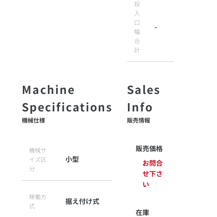
投
入
口
-
幅
合
計
機械仕様
販売情報
販売価格
機械サ
小型
イズ区
お問合
分
せ下さ
い
稼働方
据え付け式
式
在庫