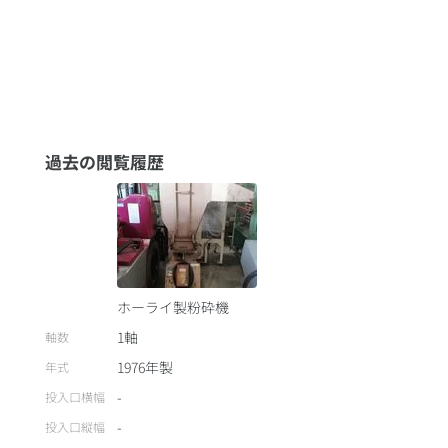
過去の閲覧履歴
ホーライ製粉砕機
1軸
軸数
1976
年製
年式
-
投入口横幅
-
投入口縦幅