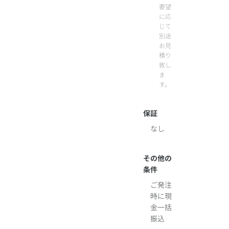
要望
に応
じて
別途
お見
積り
致し
ま
す。
保証
なし
その他の
条件
ご発注
時に現
金一括
振込