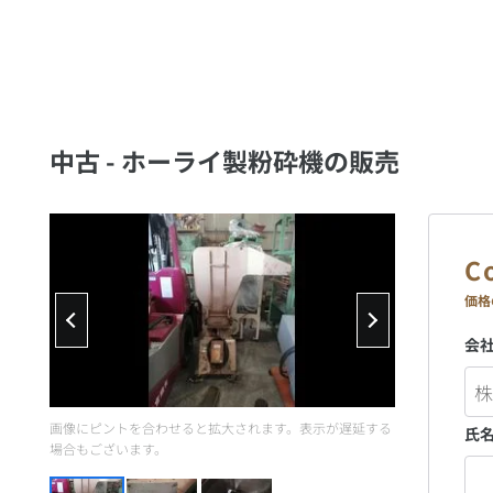
中古 - ホーライ製粉砕機の販売
価格
会
画像にピントを合わせると拡大されます。表示が遅延する
氏
場合もございます。