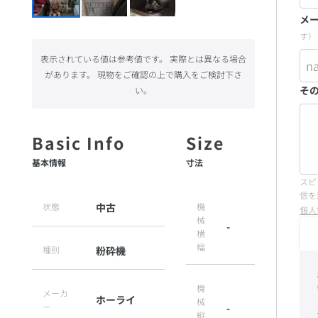
メ
す）
表示されている値は参考値です。 実際とは異なる場合
があります。 現物をご確認の上で購入をご検討下さ
そ
い。
基本情報
寸法
スピ
信を
状態
中古
機
個人
械
-
横
幅
種別
粉砕機
機
メーカ
ホーライ
械
ー
-
縦