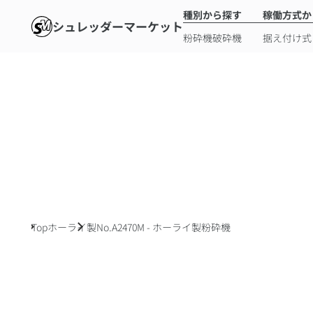
種別から探す
稼働方式か
シュレッダーマーケット
粉砕機
破砕機
据え付け式
Top
ホーライ製
No.A2470M - ホーライ製粉砕機