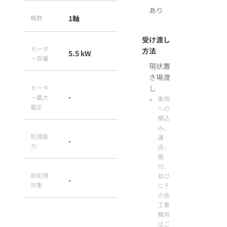
あり
軸数
1軸
受け渡し
モータ
方法
5.5 kW
ー容量
現状置
き場渡
モータ
し
-
ー最大
車両
電圧
への
積込
み、
処理能
運
-
力
送、
据
付、
前処理
並び
-
対象
にそ
の他
工事
費用
はご