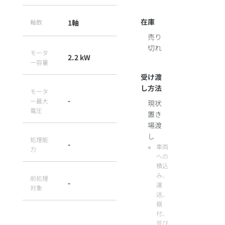
在庫
軸数
1軸
売り
切れ
モータ
2.2 kW
ー容量
受け渡
し方法
モータ
-
ー最大
現状
電圧
置き
場渡
し
処理能
-
車両
力
への
積込
み、
前処理
-
運
対象
送、
据
付、
並び