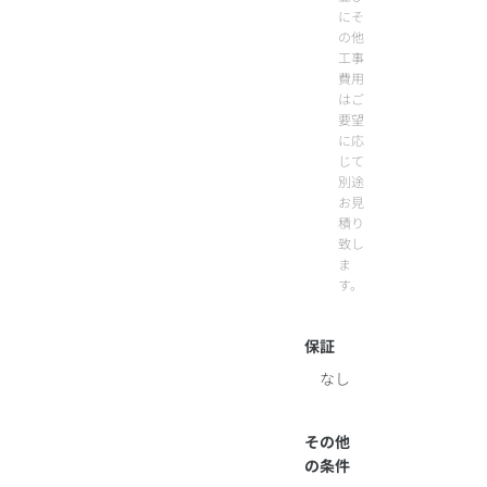
にそ
の他
工事
費用
はご
要望
に応
じて
別途
お見
積り
致し
ま
す。
保証
なし
その他
の条件