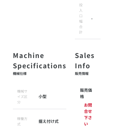
投
入
口
-
幅
合
計
機械仕様
販売情報
販売価
機械サ
小型
格
イズ区
分
お問
合せ
下さ
稼働方
据え付け式
い
式