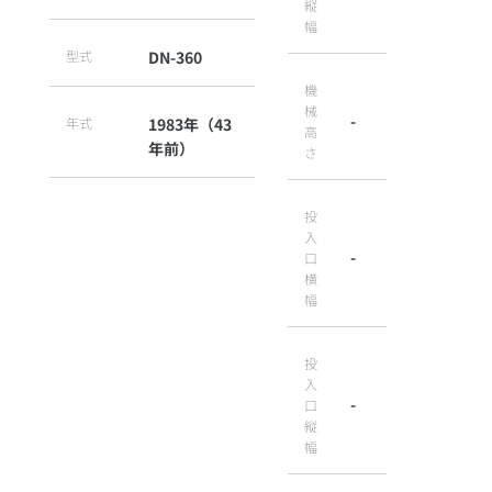
縦
幅
型式
DN-360
機
械
-
年式
1983年（43
高
年前）
さ
投
入
-
口
横
幅
投
入
-
口
縦
幅