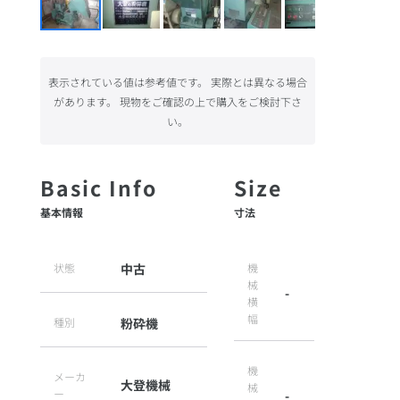
表示されている値は参考値です。 実際とは異なる場合
があります。 現物をご確認の上で購入をご検討下さ
い。
基本情報
寸法
状態
中古
機
械
-
横
幅
種別
粉砕機
機
メーカ
大登機械
械
ー
-