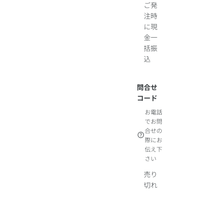
ご発
注時
に現
金一
括振
込
問合せ
コード
お電話
でお問
合せの
際にお
伝え下
さい
売り
切れ