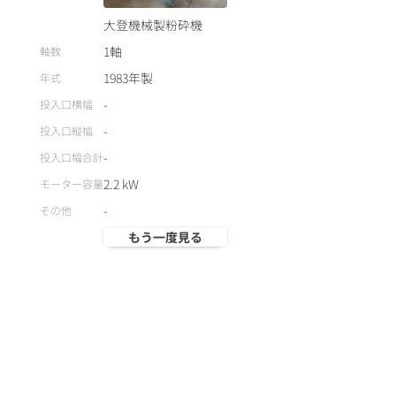
大登機械製粉砕機
1軸
軸数
1983
年製
年式
-
投入口横幅
-
投入口縦幅
-
投入口幅合計
2.2
kW
モーター容量
-
その他
もう一度見る