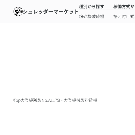
種別から探す
稼働方式か
シュレッダーマーケット
粉砕機
破砕機
据え付け式
Top
大登機械製
No.A1175I - 大登機械製粉砕機