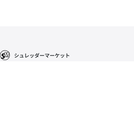
シュレッダーマーケット
破砕機/粉砕機を幅広いジャンルで品揃え
納品からメンテナンスまでスピード対応
中古の粉砕機や破砕機を扱う専門サイト
Sales offices
大阪本社、東京、静岡、広島、福岡
06-6292-7313
info@ataris.co.jp
お問い合わせ