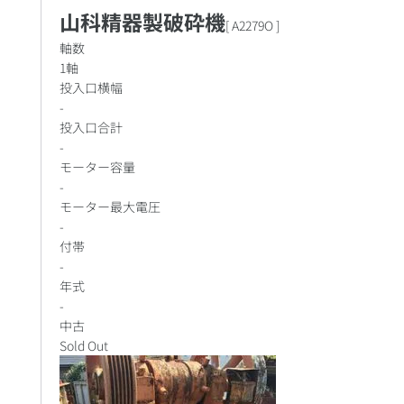
山科精器製破砕機
[
A2279O
]
軸数
1軸
投入口横幅
-
投入口合計
-
モーター容量
-
モーター最大電圧
-
付帯
-
年式
-
中古
Sold Out