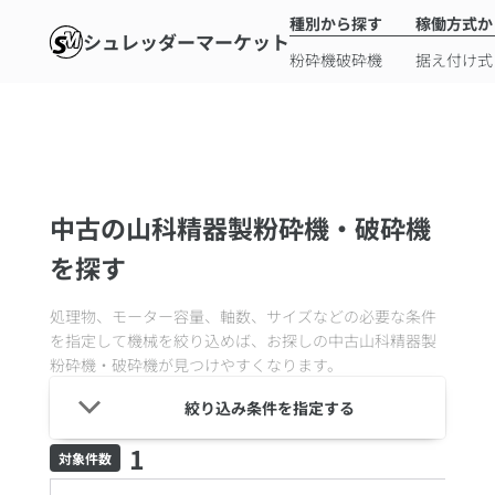
種別から探す
稼働方式か
シュレッダーマーケット
粉砕機
破砕機
据え付け式
中古の山科精器製粉砕機・破砕機
を探す
処理物、モーター容量、軸数、サイズなどの必要な条件
を指定して機械を絞り込めば、お探しの中古
山科精器製
粉砕機・破砕機
が見つけやすくなります。
絞り込み条件を指定する
1
対象件数