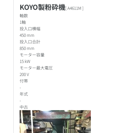
KOYO製粉砕機
[
A4611M
]
軸数
1軸
投入口横幅
450 mm
投入口合計
850 mm
モーター容量
15 kW
モーター最大電圧
200 V
付帯
-
年式
-
中古