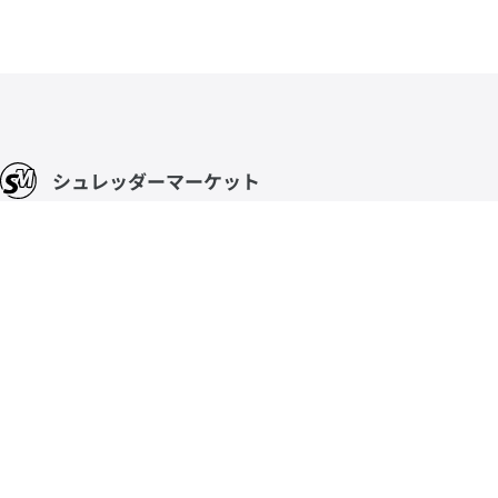
シュレッダーマーケット
破砕機/粉砕機を幅広いジャンルで品揃え
納品からメンテナンスまでスピード対応
中古の粉砕機や破砕機を扱う専門サイト
Sales offices
大阪本社、東京、静岡、広島、福岡
06-6292-7313
info@ataris.co.jp
お問い合わせ