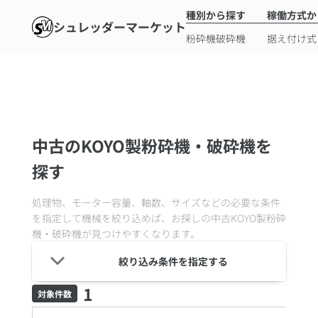
種別から探す
稼働方式か
シュレッダーマーケット
粉砕機
破砕機
据え付け式
中古のKOYO製粉砕機・破砕機を
探す
処理物、モーター容量、軸数、サイズなどの必要な条件
を指定して機械を絞り込めば、お探しの中古
KOYO製粉砕
機・破砕機
が見つけやすくなります。
絞り込み条件を指定する
1
対象件数