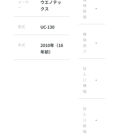
メーカ
ウエノテッ
械
ー
-
クス
縦
幅
型式
UC-130
機
械
-
年式
2010年（16
高
さ
年前）
投
入
-
口
横
幅
投
入
-
口
縦
幅