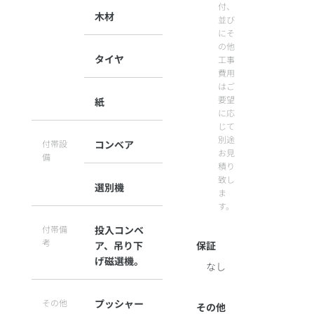
付、
木材
並び
にそ
の他
タイヤ
工事
費用
はご
要望
紙
に応
じて
別途
付帯設
コンベア
お見
備
積り
致し
選別機
ま
す。
付帯備
投入コンベ
考
ア、吊り下
保証
げ磁選機。
なし
その他
プッシャー
その他