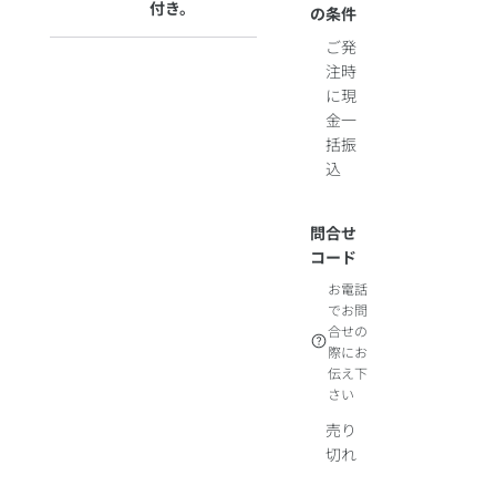
付き。
の条件
ご発
注時
に現
金一
括振
込
問合せ
コード
お電話
でお問
合せの
際にお
伝え下
さい
売り
切れ