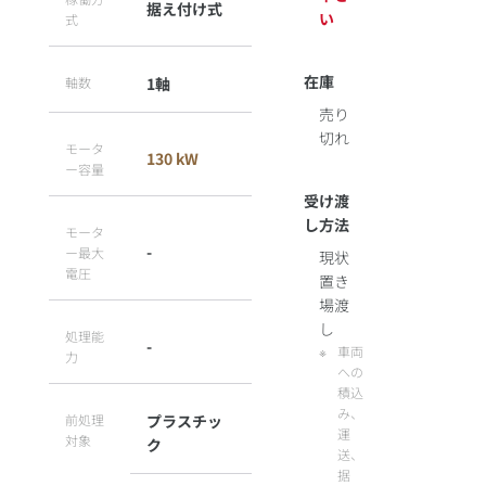
据え付け式
い
式
在庫
軸数
1軸
売り
切れ
モータ
130 kW
ー容量
受け渡
し方法
モータ
-
ー最大
現状
電圧
置き
場渡
し
処理能
-
車両
力
への
積込
み、
前処理
プラスチッ
運
対象
ク
送、
据