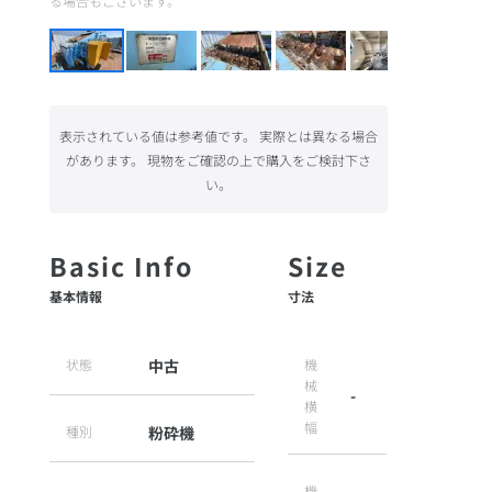
る場合もございます。
表示されている値は参考値です。 実際とは異なる場合
があります。 現物をご確認の上で購入をご検討下さ
い。
基本情報
寸法
状態
中古
機
械
-
横
幅
種別
粉砕機
機