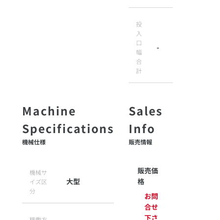
投
入
口
-
幅
合
計
機械仕様
販売情報
販売価
機械サ
大型
格
イズ区
分
お問
合せ
下さ
稼働方