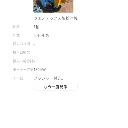
ウエノテックス製粉砕機
1軸
軸数
2010
年製
年式
-
投入口横幅
-
投入口縦幅
-
投入口幅合計
130
kW
モーター容量
プッシャー付き。
その他
もう一度見る