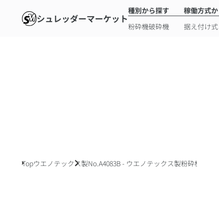
種別から探す
稼働方式か
シュレッダーマーケット
粉砕機
破砕機
据え付け式
Top
ウエノテックス製
No.A4083B - ウエノテックス製粉砕機