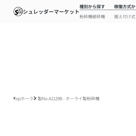
種別から探す
稼働方式か
シュレッダーマーケット
粉砕機
破砕機
据え付け式
Top
ホーライ製
No.A2129B - ホーライ製粉砕機