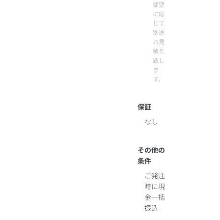
要望
に応
じて
別途
お見
積り
致し
ま
す。
保証
なし
その他の
条件
ご発注
時に現
金一括
振込