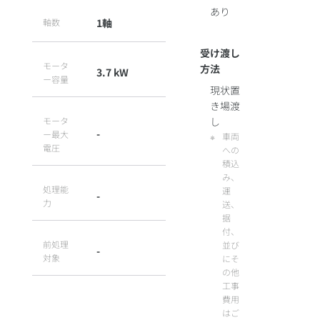
あり
軸数
1軸
受け渡し
モータ
方法
3.7 kW
ー容量
現状置
き場渡
モータ
し
-
ー最大
車両
電圧
への
積込
み、
処理能
運
-
力
送、
据
付、
前処理
並び
-
対象
にそ
の他
工事
費用
はご