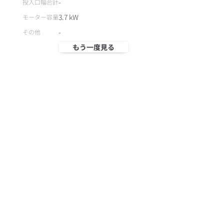
-
投入口幅合計
3.7
kW
モーター容量
-
その他
もう一度見る