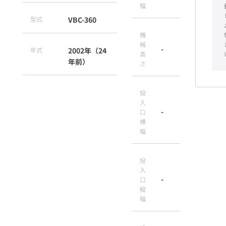
幅
型式
VBC-360
機
械
-
年式
2002年（24
高
年前）
さ
投
入
-
口
横
幅
投
入
-
口
縦
幅