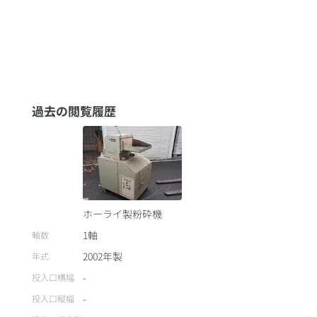
過去の閲覧履歴
ホーライ製粉砕機
1軸
軸数
2002
年製
年式
-
投入口横幅
-
投入口縦幅