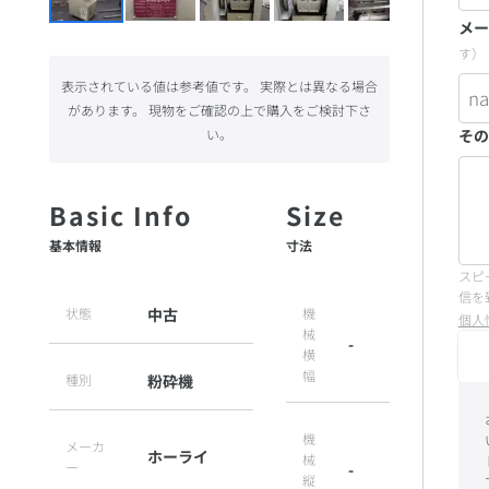
メー
す）
表示されている値は参考値です。 実際とは異なる場合
があります。 現物をご確認の上で購入をご検討下さ
その
い。
基本情報
寸法
スピ
信を
状態
中古
機
個人
械
-
横
幅
種別
粉砕機
機
メーカ
ホーライ
械
ー
-
縦