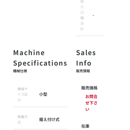
投
入
口
-
幅
合
計
機械仕様
販売情報
販売価格
機械サ
小型
イズ区
お問合
分
せ下さ
い
稼働方
据え付け式
式
在庫