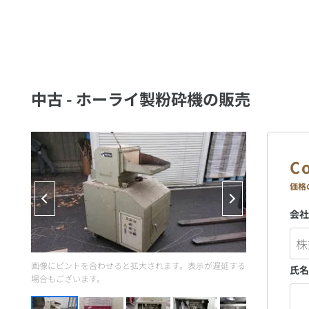
中古 - ホーライ製粉砕機の販売
価格
会社
画像にピントを合わせると拡大されます。表示が遅延する
氏名
場合もございます。